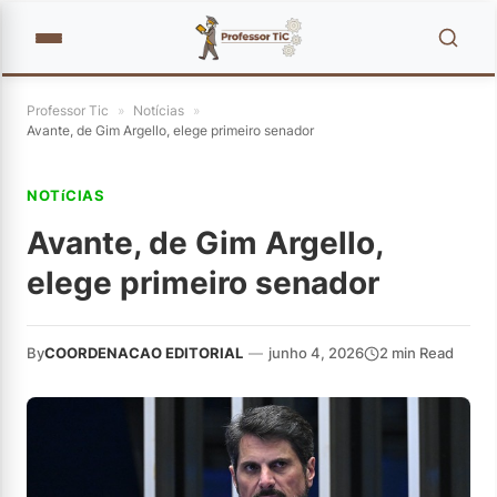
Professor Tic
»
Notícias
»
Avante, de Gim Argello, elege primeiro senador
NOTíCIAS
Avante, de Gim Argello,
elege primeiro senador
By
COORDENACAO EDITORIAL
—
junho 4, 2026
2 min Read