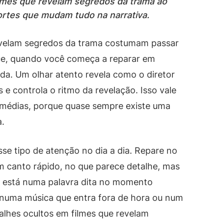
lmes que revelam segredos da trama ao
ortes que mudam tudo na narrativa.
revelam segredos da trama costumam passar
ue, quando você começa a reparar em
da. Um olhar atento revela como o diretor
 e controla o ritmo da revelação. Isso vale
 comédias, porque quase sempre existe uma
a.
sse tipo de atenção no dia a dia. Repare no
m canto rápido, no que parece detalhe, mas
do está numa palavra dita no momento
, numa música que entra fora de hora ou num
lhes ocultos em filmes que revelam