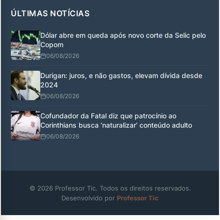
ÚLTIMAS NOTÍCIAS
Dólar abre em queda após novo corte da Selic pelo
Copom
06/08/2026
Durigan: juros, e não gastos, elevam dívida desde
2024
06/08/2026
Cofundador da Fatal diz que patrocínio ao
Corinthians busca ‘naturalizar’ conteúdo adulto
06/08/2026
© 2026 Professor Tic. Todos os direitos reservados.
Desenvolvido por
Professor Tic