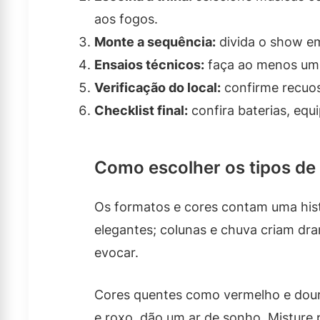
aos fogos.
Monte a sequência:
divida o show em
Ensaios técnicos:
faça ao menos um 
Verificação do local:
confirme recuos
Checklist final:
confira baterias, equ
Como escolher os tipos de 
Os formatos e cores contam uma histó
elegantes; colunas e chuva criam d
evocar.
Cores quentes como vermelho e dour
e roxo, dão um ar de sonho. Misture 