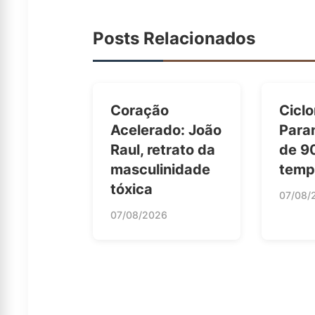
Posts Relacionados
Coração
Ciclo
Acelerado: João
Para
Raul, retrato da
de 9
masculinidade
temp
tóxica
07/08/
07/08/2026