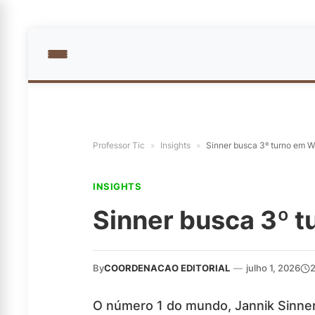
Professor Tic
»
Insights
»
Sinner busca 3º turno em 
INSIGHTS
Sinner busca 3º 
By
COORDENACAO EDITORIAL
—
julho 1, 2026
2
O número 1 do mundo, Jannik Sinner,