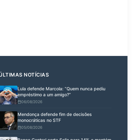
ÚLTIMAS NOTÍCIAS
Lula defende Marcola: “Quem nunca pediu
empréstimo a um amigo?”
06/08/2026
Mendonça defende fim de decisões
monocráticas no STF
05/08/2026
Banco Central corta Selic para 14% e mantém