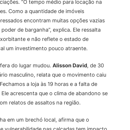
ociações. “O tempo médio para locação na
ses. Como a quantidade de imóveis
teressados encontram muitas opções vazias
oder de barganha”, explica. Ele ressalta
orbitante e não reflete o estado de
al um investimento pouco atraente.
sfera do lugar mudou.
Alisson David
, de 30
ário masculino, relata que o movimento caiu
Fechamos a loja às 19 horas e a falta de
. Ele acrescenta que o clima de abandono se
om relatos de assaltos na região.
lha em um brechó local, afirma que o
 vulnerabilidade nas calçadas tem impacto