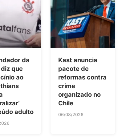
ndador da
Kast anuncia
 diz que
pacote de
cínio ao
reformas contra
thians
crime
a
organizado no
ralizar’
Chile
eúdo adulto
06/08/2026
2026