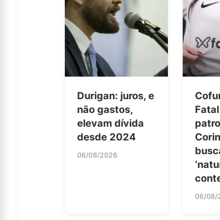
Durigan: juros, e
Cofu
não gastos,
Fatal
elevam dívida
patro
desde 2024
Corin
busc
06/08/2026
‘natu
cont
06/08/